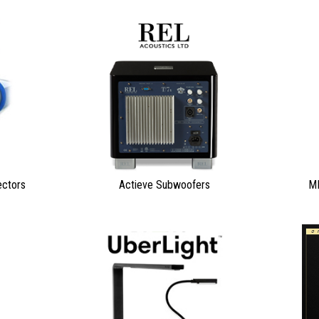
ectors
Actieve Subwoofers
MM